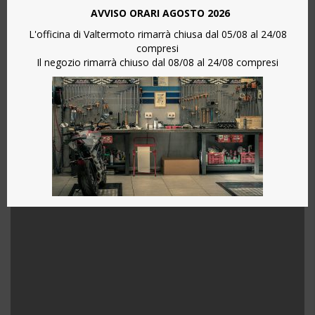
AVVISO ORARI AGOSTO 2026
Nessun commento
L'officina di Valtermoto rimarrà chiusa dal 05/08 al 24/08
compresi
Il negozio rimarrà chiuso dal 08/08 al 24/08 compresi
La SuperNaked che riesce ad equilibrare potenza e
maneggevolezza, questa è la Kawasaki Z900 2017.
Il telaio è a traliccio e viene spinto da un motore quattro cilindri
in linea.