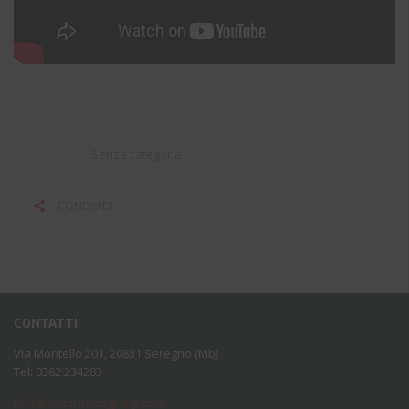
CATEGORIA:
Senza categoria
CONDIVIDI
CONTATTI
Via Montello 201, 20831 Seregno (Mb)
Tel: 0362 234283
info@valtermotogroup.com