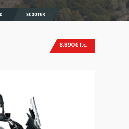
D
SCOOTER
8.890€ f.c.