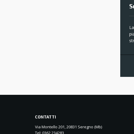
S
L
pi
st
CONTATTI
Via Montello 201, 20831 Seregno (Mb)
Tel: 0362 234283