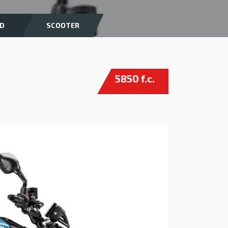
D
SCOOTER
5850 f.c.