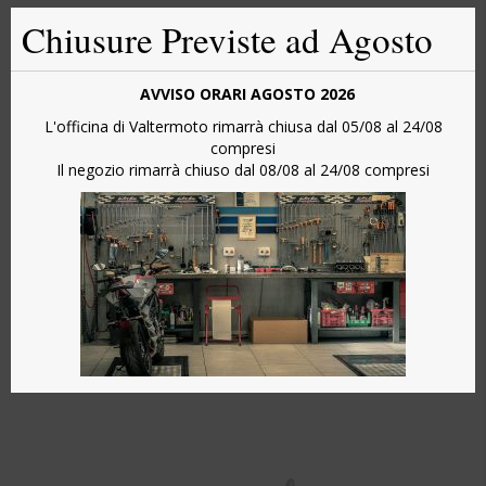
THIS
Chiusure Previste ad Agosto
MOD
AVVISO ORARI AGOSTO 2026
L'officina di Valtermoto rimarrà chiusa dal 05/08 al 24/08
compresi
Il negozio rimarrà chiuso dal 08/08 al 24/08 compresi
7190 F.C.
MOTO MORINI X-CAPE 700 cerchi in lega