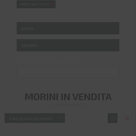
RIPRISTINA TUTTO
Morini
Modello
Caratteristiche aggiuntive
MORINI IN VENDITA
4
CORRISPONDENZE
Data: prima i più recenti