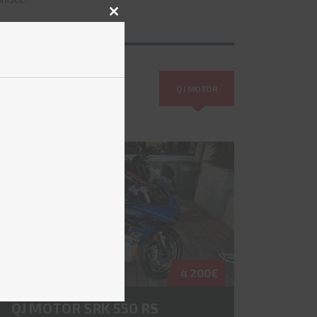
CLOSE
THIS
MODULE
QJ MOTOR
4 200€
QJ MOTOR SRK 550 RS