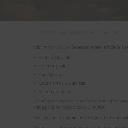
VALTERMOTO
>
CONCESSIONARIO UFFICIALE QJ MOTOR
Valtermoto Group è
concessionario ufficiale Q
Ricambi Originali
Pezzi Originali
Parti Speciali
Estensioni della Garanzia
Depotenziamenti
Nel nostro showroom, troverete anche un’esclusiva s
prima persona l’eccellenza di QJ Motor.
Ci impegniamo a garantire che ogni articolo ordinato
Per qualsiasi informazione o per prenotare un test d