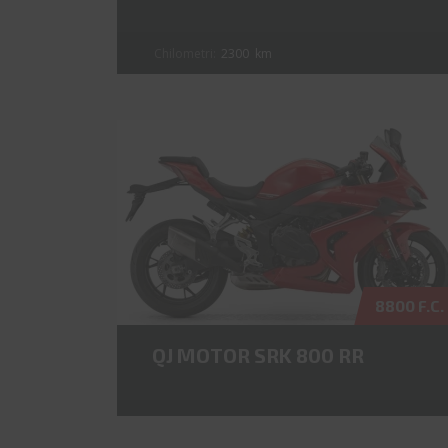
Chilometri:
2300
km
8800 F.C.
QJ MOTOR SRK 800 RR