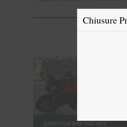
Chiusure Pr
5 900€
QJ MOTOR SRK 800 ABS