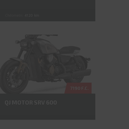
Chilometri:
4120
km
7190 F.C.
QJ MOTOR SRV 600