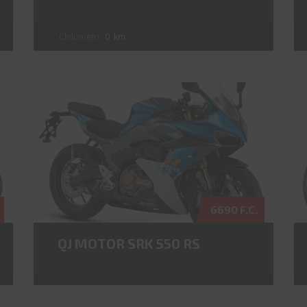
Chilometri:
0
km
6690 F.C.
QJ MOTOR SRK 550 RS