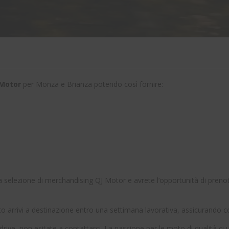
J Motor
per Monza e Brianza potendo così fornire:
elezione di merchandising QJ Motor e avrete l’opportunità di prenotare
 arrivi a destinazione entro una settimana lavorativa, assicurando così
rive, non esitate a contattarci. La passione per le moto di qualità ci 