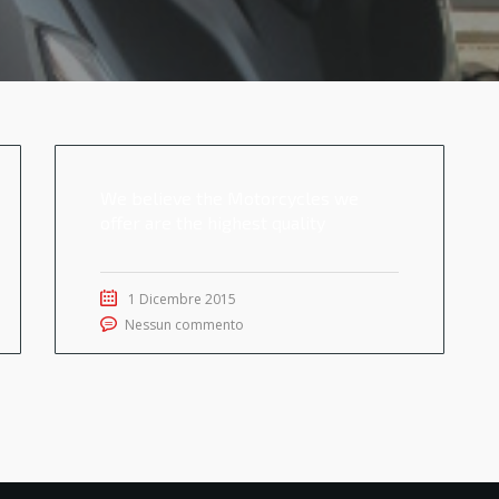
We believe the Motorcycles we
offer are the highest quality
1 Dicembre 2015
Nessun commento