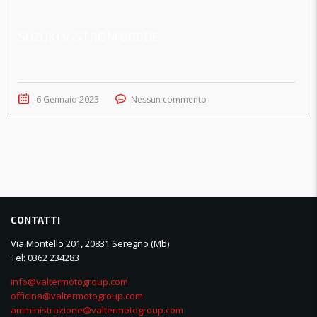
SUZUKI V-STROM 800DE
6 Gennaio 2023
Nessun commento
CONTATTI
Via Montello 201, 20831 Seregno (Mb)
Tel: 0362 234283
info@valtermotogroup.com
officina@valtermotogroup.com
amministrazione@valtermotogroup.com