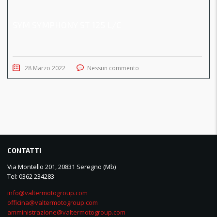
SYM SYMPHONY ST 125 L/C
28 Marzo 2022
Nessun commento
CONTATTI
Via Montello 201, 20831 Seregno (Mb)
Tel: 0362 234283
info@valtermotogroup.com
officina@valtermotogroup.com
amministrazione@valtermotogroup.com