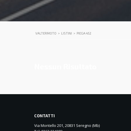
VALTERMOTO
>
LISTINI
>
PIEGA 452
Nessun Risultato
CONTATTI
Via Montello 201, 20831 Seregno (Mb)