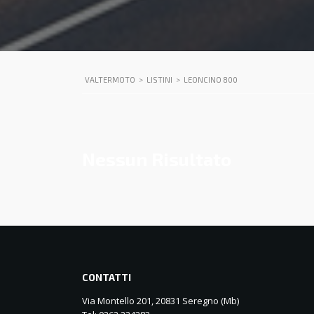
VALTERMOTO
>
LISTINI
>
LEONCINO 800
Nessun Risultato
CONTATTI
Via Montello 201, 20831 Seregno (Mb)