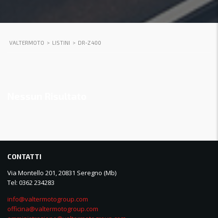
VALTERMOTO
>
LISTINI
>
DR-Z 400
Nessun Risultato
CONTATTI
Via Montello 201, 20831 Seregno (Mb)
Tel: 0362 234283
info@valtermotogroup.com
officina@valtermotogroup.com